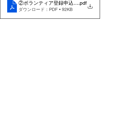
②ボランティア登録申込書（団体用）
.pdf
ダウンロード：PDF • 92KB
コメント
コメントを追加…