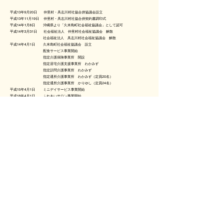
平成13年9月20日 仲里村・具志川村社協合併協議会設立
平成13年11月19日 仲里村・具志川村社協合併契約書調印式
平成14年1月8日 沖縄県より「久米島町社会福祉協議会」として認可
平成14年3月31日 社会福祉法人 仲里村社会福祉協議会 解散
社会福祉法人 具志川村社会福祉協議会 解散
平成14年4月1日 久米島町社会福祉協議会 設立
配食サービス事業開始
指定介護保険事業所 開設
指定居宅介護支援事業所 わかみず
指定訪問介護事業所 わかみず
指定通所介護事業所 わかみず（定員20名）
指定通所介護事業所 かりゆし（定員24名）
平成15年4月1日 ミニデイサービス事業開始
平成18年4月1日 ふれあいサロン事業開始
平成20年4月1日 儀間保育園 開園（定員45名）
平成22年4月1日 地域活動支援センターさくら 開設（定員20名）
平成24年10月30日 法人設立10周年記念式典・研修会の開催
平成25年4月1日 儀間保育園 定員変更（定員50名）
平成26年8月22日 法人運営事務局 移転（久米島町字儀間5番地）
平成26年11月6日 地域相談支援事業所こすもす 開設
平成28年3月31日 指定通所介護事業所かりゆし 廃止
平成28年4月1日 地域密着型通所介護事業所 わかみずへ変更（定員18名）
平成29年4月1日 そらなみ保育園 開園（定員100名）
こそだて支援センターにじのひろば 開設（定員20名）
平成31年4月17日 福祉サービス利用援助事業(日常生活自立支援事業）開始
平成31年4月17日 法人成年後見事業開始
令和3年3月31日 久米島町老人福祉センター指定管理終了
令和4年3月31日 儀間保育園 廃止
令和4年4月1日 そらなみ保育園 定員変更（定員120名）
​令和6年3月31日 指定居宅介護支援事業所 わかみず 廃止