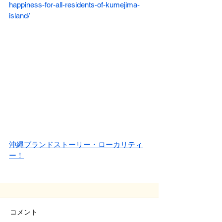
happiness-for-all-residents-of-kumejima-
island/
沖縄ブランドストーリー・ローカリティ
ー！
コメント